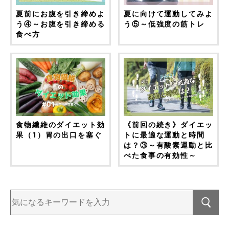
夏前にお腹を引き締めよ
夏に向けて運動してみよ
う④～お腹を引き締める
う⑤～低強度の筋トレ
食べ方
食物繊維のダイエット効
《前回の続き》ダイエッ
果（1）胃の出口を塞ぐ
トに最適な運動と時間
は？③～有酸素運動と比
べた食事の有効性～