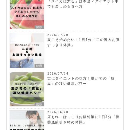
「スイカは太る」は本当？ダイエット中
でも楽しめる食べ方
健康
2026/07/20
夏こそ始めたい！1日3分「二の腕＆お腹
すっきり体操」
健康
2026/07/04
実はダイエットの味方！夏が旬の「枝
豆」の凄い健康パワー
健康
2026/06/20
尿もれ・ぽっこりお腹対策に1日3分「骨
盤底筋引き締め体操」