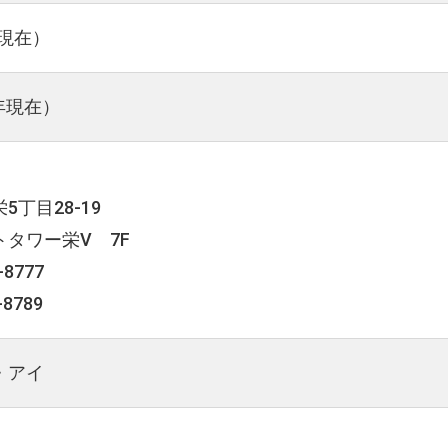
年現在）
4年現在）
丁目28-19
タワー栄Ⅴ 7F
-8777
-8789
・アイ