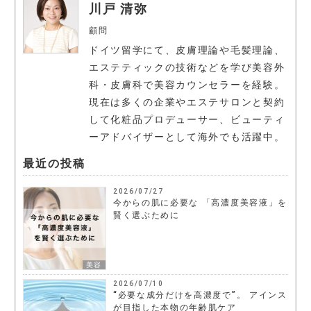
川戸 清弥
顧問
ドイツ留学にて、皮膚理論や毛髪理論、
エステティックの技術などを学び美容外
科・皮膚科で美容カウンセラーを経験。
現在は多くの企業やエステサロンと契約
して化粧品プロデューサー、ビューティ
ーアドバイザーとして海外でも活躍中。
最近の投稿
2026/07/27
今からの肌に必要な 「高濃度美容液」を
賢く選ぶために
美容
2026/07/10
“必要な成分だけを高濃度で”。 アインス
が目指した本物の年齢肌ケア