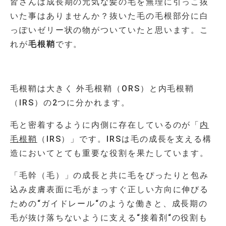
皆さんは成長期の元気な髪の毛を無理に引っこ抜
いた事はありませんか？抜いた毛の毛根部分に白
っぽいゼリー状の物がついていたと思います。こ
れが
毛根鞘
です。
毛根鞘は大きく 外毛根鞘（
ORS
）と内毛根鞘
（
IRS
）の2つに分かれます。
毛と密着するように内側に存在しているのが「
内
毛根鞘
（
IRS
）」です。
IRS
は毛の成長を支える構
造においてとても重要な役割を果たしています。
「毛幹（毛）」の成長と共に毛をぴったりと包み
込み皮膚表面に毛がまっすぐ正しい方向に伸びる
ための
“
ガイドレール
“
のような働きと、成長期の
毛が抜け落ちないように支える
“
接着剤
“
の役割も